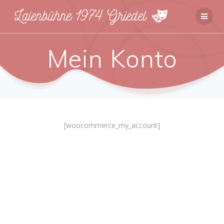
Zum
Inhalt
springen
Mein Konto
[woocommerce_my_account]